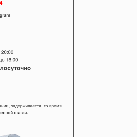
4
egram
 20:00
до 18:00
глосуточно
ании, задерживается, то время
енной ставки.