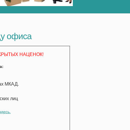
ду офиса
КРЫТЫХ НАЦЕНОК!
а:
лах МКАД.
ских лиц
здесь.