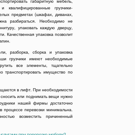
спортировать габаритную мебель,
 и квалифицированные грузчики-
желых предметах (шкафах, диванах,
лжна разбираться. Необходимо не
нитуру, упаковать каждую дверцу,
ти. Качественная упаковка позволит
апин.
и, разборка, сборка и упаковка
Наши грузчики имеют необходимые
рутить все элементы, тщательно
о транспортировать имущество по
ещаются в лифт. При необходимости
 сносить или поднимать вещи нужно
трудники нашей фирмы достаточно
 в процессе перевозки минимальна.
ностью возместить причиненный
услугами при перевозке мебели?