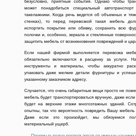
безусловно, приятные события. Однако чтобы тран
может понадобиться специальный автотранспорт
такелажники. Когда речь ведется об объемных и тя
стенках), то перед перевозкой такая мебель до
испортить покрытие или обивку, сохранить всю фур
полочки и, особенно, зеркала и стеклянные поверхнос
защитить мебель от возникновения повреждений и цар
Если нашей фирмой выполняется перевозка мебел
обязательно включаются в расценку за услуги. 
инструменты и материалы, чтобы аккуратно раск
упаковать даже мелкие детали фурнитуры и успешн
указанному заказчиком адресу.
Случается, что очень габаритные вещи просто не пом
мебель будет транспортироваться вручную, даже если
будет на верхние этажи многоэтажных зданий. Со
опытны, так что вероятность повредить Вашу мебель
Даже если это произойдет, мы обязуемся пол
материальный ущерб.
Почему выгодно воспользоваться именно нашими 