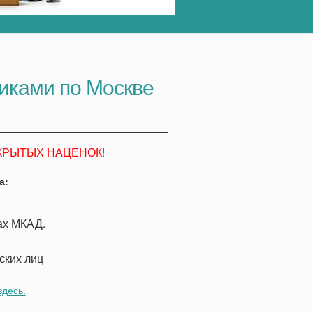
чиками по Москве
.
КРЫТЫХ НАЦЕНОК!
а:
лах МКАД.
ских лиц
здесь.