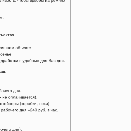
ливость, чтобы вдвоем на ремнях
м.
ъектах.
тоянном объекте
есенье.
одработки в удобные для Вас дни.
аш.
бочего дня.
 — не оплачивается),
нтейнеры (коробки, тюки).
рабочего дня +240 руб. в час.
очего дня).