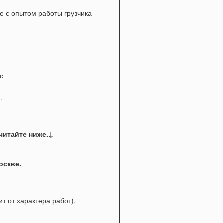
е с опытом работы грузчика —
с
.
читайте ниже.↓
оскве.
ит от характера работ).